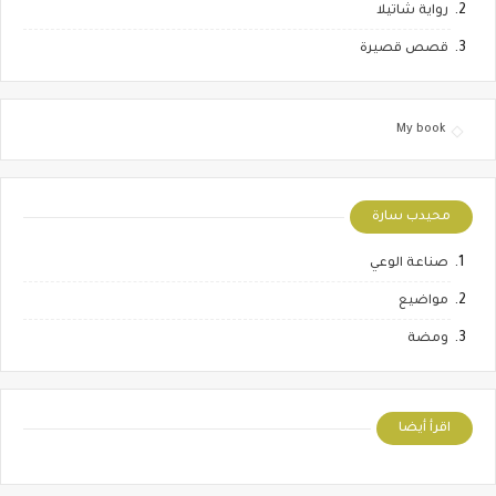
رواية شاتيلا
قصص قصيرة
My book
محيدب سارة
صناعة الوعي
مواضيع
ومضة
اقرأ أيضا