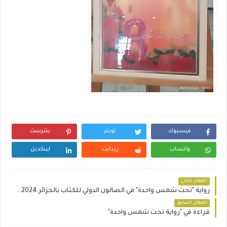
فيسبوك
تويتر
بنترست
واتساب
ريدايت
لينكدين
المقال التالي
رواية "تحت شمس واحدة" في الصالون الدولي للكتاب بالجزائر 2024: صوت جديد لمعاناة الأشخاص المهق
المقال السابق
قراءة في "رواية تحت شمس واحدة"